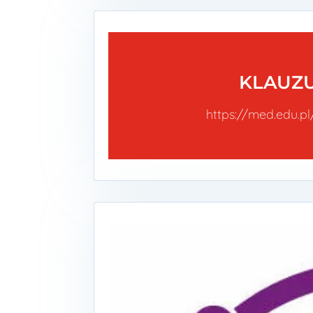
KLAUZ
https://med.edu.p