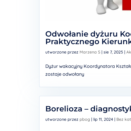
Odwołanie dyżuru Ko
Praktycznego Kierunk
utworzone przez
Marzena S
|
sie 7, 2025
|
Ak
Dyżur wakacyjny Koordynatora Kształce
zostaje odwołany
Borelioza – diagnosty
utworzone przez
pbog
|
lip 11, 2024
|
Bez kat