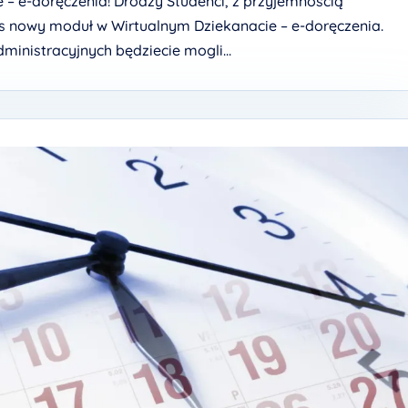
– e-doręczenia! Drodzy Studenci, z przyjemnością
s nowy moduł w Wirtualnym Dziekanacie – e-doręczenia.
ministracyjnych będziecie mogli...