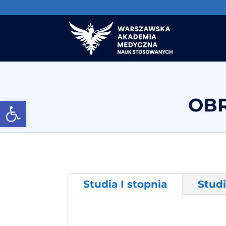
OB
Otwórz pasek narzędzi
Studia I stopnia
Studi