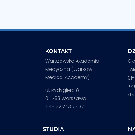
KONTAKT
DZ
Warszawska Akademia
Ok
Medyczna (Warsaw
I p
Medical Academy)
01
+4
ul. Rydygiera 8
dz
01-793 Warszawa
+48 22 243 73 37
STUDIA
NA