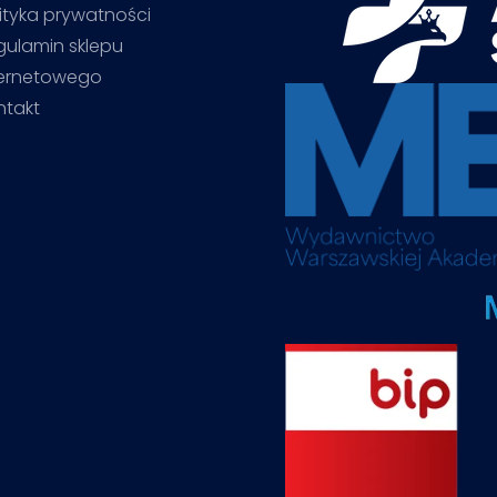
ityka prywatności
gulamin sklepu
ternetowego
ntakt