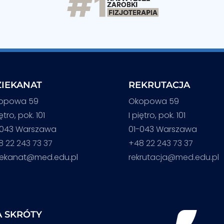
IEKANAT
REKRUTACJA
opowa 59
Okopowa 59
iętro, pok. 101
I piętro, pok. 101
-043 Warszawa
01-043 Warszawa
8 22 243 73 37
+48 22 243 73 37
iekanat@med.edu.pl
rekrutacja@med.edu.pl
 SKRÓTY