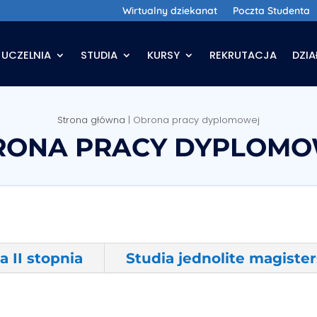
Wirtualny dziekanat
Poczta Studenta
UCZELNIA
STUDIA
KURSY
REKRUTACJA
DZI
Strona główna
|
Obrona pracy dyplomowej
RONA PRACY DYPLOMO
a II stopnia
Studia jednolite magister