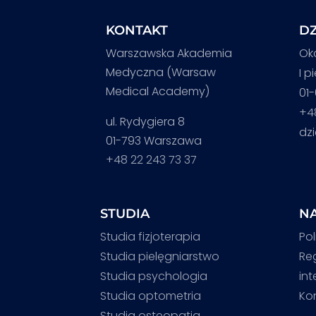
KONTAKT
DZ
Warszawska Akademia
Ok
Medyczna (Warsaw
I p
Medical Academy)
01
+4
ul. Rydygiera 8
dz
01-793 Warszawa
+48 22 243 73 37
STUDIA
NA
Studia fizjoterapia
Pol
Studia pielęgniarstwo
Re
Studia psychologia
in
Studia optometria
Ko
Studia osteopatia