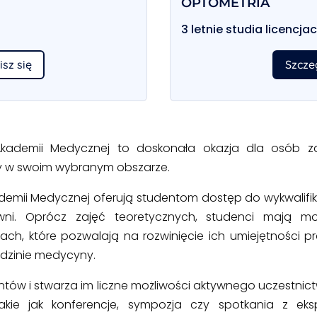
OPTOMETRIA
3 letnie studia licencja
isz się
Szcze
j Akademii Medycznej to doskonała okazja dla osób z
wy w swoim wybranym obszarze.
kademii Medycznej oferują studentom dostęp do wykwali
wni. Oprócz zajęć teoretycznych, studenci mają mo
ach, które pozwalają na rozwinięcie
ich umiejętności p
dzinie medycyny.
tów i stwarza im liczne możliwości aktywnego uczestnic
akie jak konferencje, sympozja czy spotkania z eks