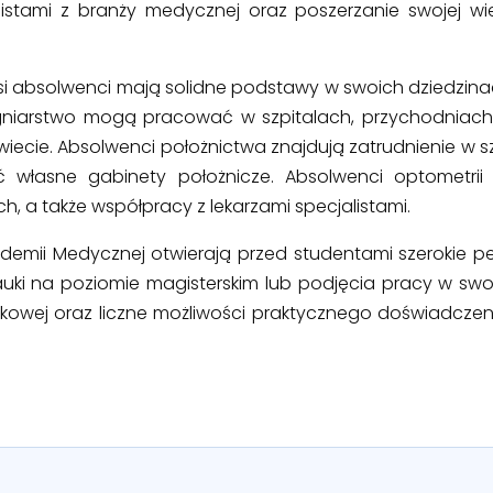
listami z branży medycznej oraz poszerzanie swojej w
asi absolwenci mają solidne podstawy w swoich dziedzina
ęgniarstwo mogą pracować w szpitalach, przychodniach
iecie. Absolwenci położnictwa znajdują zatrudnienie w 
ć własne gabinety położnicze. Absolwenci optometri
h, a także współpracy z lekarzami specjalistami.
kademii Medycznej otwierają przed studentami szerokie
uki na poziomie magisterskim lub podjęcia pracy w swoje
kowej oraz liczne możliwości praktycznego doświadcz