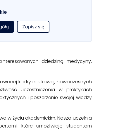
ckie
góły
Zapisz się
ainteresowanych dziedziną medycyny,
fikowanej kadry naukowej, nowoczesnych
żliwość uczestniczenia w praktykach
raktycznych i poszerzenie swojej wiedzy
twa w życiu akademickim. Nasza uczelnia
pertami, które umożliwiają studentom