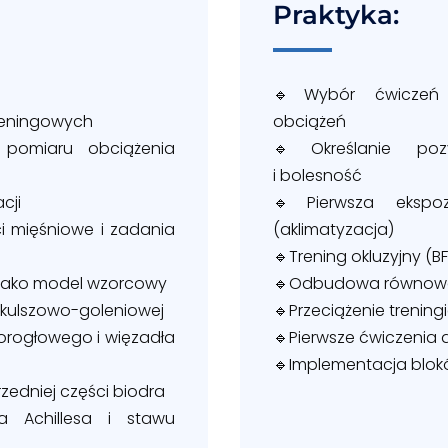
Praktyka:
🔹Wybór ćwiczeń 
reningowych
obciążeń
y pomiaru obciążenia
🔹Określanie poz
i bolesność
cji
🔹Pierwsza ekspo
i mięśniowe i zadania
(aklimatyzacja)
🔹Trening okluzyjny (BF
L jako model wzorcowy
🔹Odbudowa równowagi
 kulszowo-goleniowej
🔹Przeciążenie treni
orogłowego i więzadła
🔹Pierwsze ćwiczenia 
🔹Implementacja blo
zedniej części biodra
a Achillesa i stawu