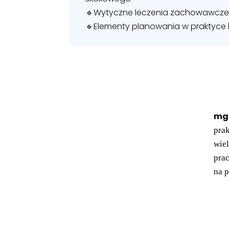
🔹Wytyczne leczenia zachowawczeg
🔹Elementy planowania w praktyce k
mgr
pra
wie
pra
na p