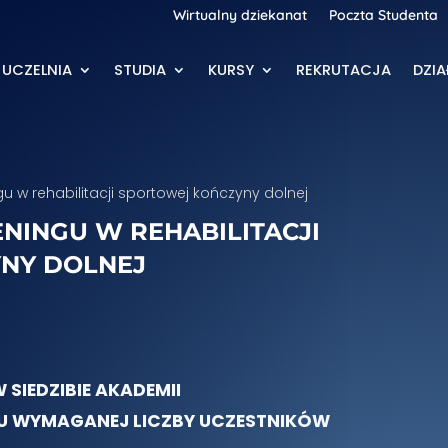
Wirtualny dziekanat
Poczta Studenta
UCZELNIA
STUDIA
KURSY
REKRUTACJA
DZI
u w rehabilitacji sportowej kończyny dolnej
NINGU W REHABILITACJI
NY DOLNEJ
SIEDZIBIE AKADEMII
NIU WYMAGANEJ LICZBY UCZESTNIKÓW