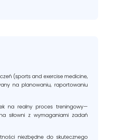
czeń (sports and exercise medicine,
owany na planowaniu, raportowaniu
nek na realny proces treningowy—
p na siłowni z wymaganiami zadań
jętności niezbędne do skutecznego