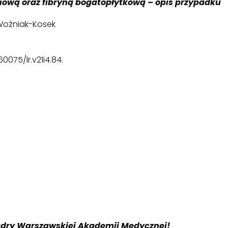
niową oraz fibryną bogatopłytkową – opis przypadku
 Woźniak-Kosek
0.60075/lr.v21i4.84.
dry Warszawskiej Akademii Medycznej!