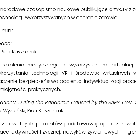
narodowe czasopismo naukowe publikujące artykuły z z
h technologii wykorzystywanych w ochronie zdrowia.
m.in.:
Space”
Piotr Kusznieruk.
szkolenia medycznego z wykorzystaniem wirtualnej r
korzystania technologii VR i środowisk wirtualnych w
znaczenie bezpieczeństwa pacjenta, indywidualizacji pro
miejętności praktycznych.
 Patients During the Pandemic Caused by the SARS-CoV-2
 Wysieński, Piotr Kusznieruk.
ań zdrowotnych pacjentów podstawowej opieki zdrowo
ce aktywności fizycznej, nawyków żywieniowych, higi