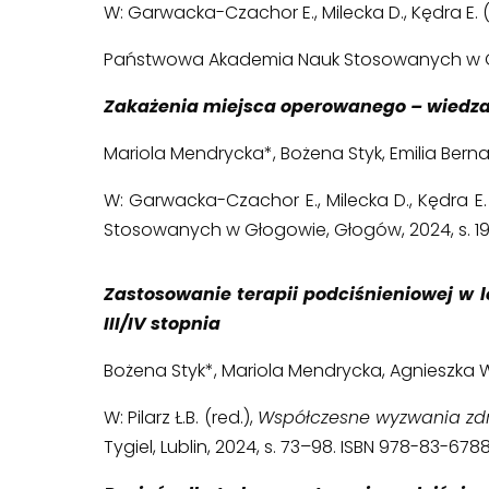
W: Garwacka-Czachor E., Milecka D., Kędra E. (
Państwowa Akademia Nauk Stosowanych w Gło
Zakażenia miejsca operowanego – wiedza
Mariola Mendrycka*, Bożena Styk, Emilia Bern
W: Garwacka-Czachor E., Milecka D., Kędra E. 
Stosowanych w Głogowie, Głogów, 2024, s. 1
Zastosowanie terapii podciśnieniowej w 
III/IV stopnia
Bożena Styk*, Mariola Mendrycka, Agnieszka
W: Pilarz Ł.B. (red.),
Współczesne wyzwania zdro
Tygiel, Lublin, 2024, s. 73–98. ISBN 978-83-678