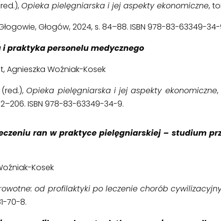
red.),
Opieka pielęgniarska i jej aspekty ekonomiczne
, to
gowie, Głogów, 2024, s. 84–88. ISBN 978-83-63349-34-
 i praktyka personelu medycznego
at, Agnieszka Woźniak-Kosek
(red.),
Opieka pielęgniarska i jej aspekty ekonomiczne
92–206. ISBN 978-83-63349-34-9.
leczeniu ran w praktyce pielęgniarskiej – studium p
 Woźniak-Kosek
wotne: od profilaktyki po leczenie chorób cywilizacyjn
81-70-8.