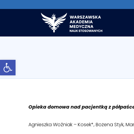
Otwórz pasek narzędzi
Opieka domowa nad pacjentką z półpaśc
Agnieszka Woźniak – Kosek*, Bożena Styk, Ma