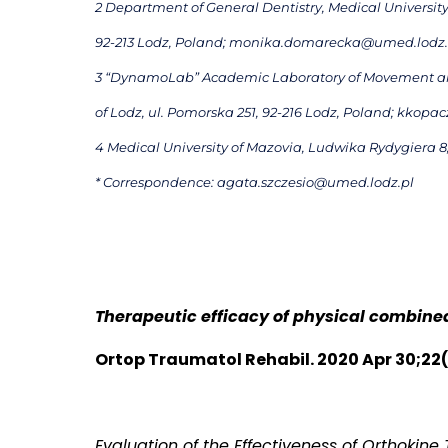
2 Department of General Dentistry, Medical University 
92-213 Lodz, Poland; monika.domarecka@umed.lodz.pl 
3 “DynamoLab” Academic Laboratory of Movement an
of Lodz, ul. Pomorska 251, 92-216 Lodz, Poland; kko
4 Medical University of Mazovia, Ludwika Rydygiera 
* Correspondence: agata.szczesio@umed.lodz.pl
Therapeutic efficacy of physical combined
Ortop Traumatol Rehabil. 2020 Apr 30;22(2
Evaluation of the Effectiveness of Orthokine