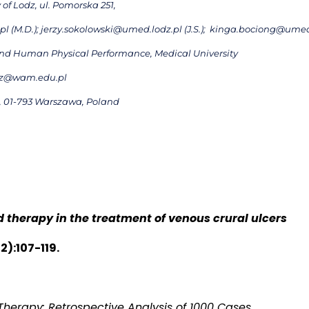
of Lodz, ul. Pomorska 251,
(M.D.); jerzy.sokolowski@umed.lodz.pl (J.S.);
kinga.bociong@umed.l
d Human Physical Performance, Medical University
pacz@wam.edu.pl
8, 01-793 Warszawa, Poland
 therapy in the treatment of venous crural ulcers
):107-119.
 Therapy: Retrospective Analysis of 1000 Cases