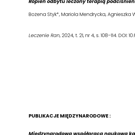
Ropień odbytu leczony terapią podciśnie
Bożena Styk*, Mariola Mendrycka, Agnieszka
Leczenie Ran
, 2024, t. 21, nr 4, s. 108–114. DOI: 1
PUBLIKACJE MIĘDZYNARODOWE :
Międzynarodowa współpraca naukowa ka