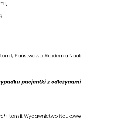
m I,
9.
, tom I, Państwowa Akademia Nauk
rzypadku pacjentki z odleżynami
ych
, tom II, Wydawnictwo Naukowe