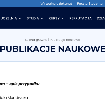
Wirtualny dziekanat
Poczta Studenta
UCZELNIA
STUDIA
KURSY
REKRUTACJA
DZI
Strona główna
|
Publikacje naukowe
PUBLIKACJE NAUKOW
em – opis przypadku
riola Mendrycka