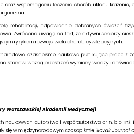
tyce oraz wspomaganiu leczenia chorób układu krążenia,
 organizmu.
olę rehabilitacji, odpowiednio dobranych ćwiczeń fiz
owia. Zwrócono uwagę na fakt, że aktywni seniorzy ciesz
ejszym ryzykiem rozwoju wielu chorób cywilizacyjnych.
dzynarodowe czasopismo naukowe publikujące prace z z
pismo stanowi ważną przestrzeń wymiany wiedzy i doświ
ry Warszawskiej Akademii Medycznej!
aukowych autorstwa i współautorstwa dr n. bio. inż. Mar
azały się w międzynarodowym czasopiśmie
Slovak Journal 