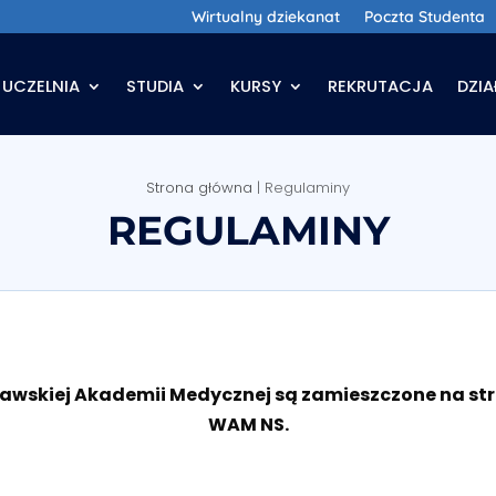
Wirtualny dziekanat
Poczta Studenta
UCZELNIA
STUDIA
KURSY
REKRUTACJA
DZI
Strona główna
|
Regulaminy
REGULAMINY
skiej Akademii Medycznej są zamieszczone na stron
WAM NS.