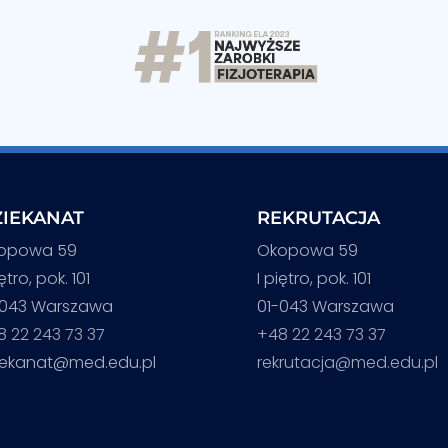
IEKANAT
REKRUTACJA
opowa 59
Okopowa 59
iętro, pok. 101
I piętro, pok. 101
-043 Warszawa
01-043 Warszawa
8 22 243 73 37
+48 22 243 73 37
iekanat@med.edu.pl
rekrutacja@med.edu.pl