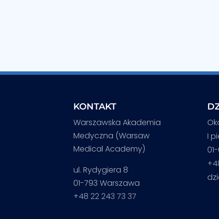
KONTAKT
DZ
Warszawska Akademia
Ok
Medyczna (Warsaw
I p
Medical Academy)
01
+4
ul. Rydygiera 8
dz
01-793 Warszawa
+48 22 243 73 37