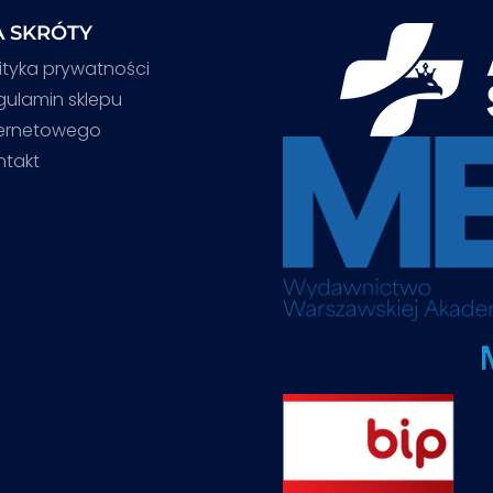
 SKRÓTY
ityka prywatności
gulamin sklepu
ternetowego
ntakt