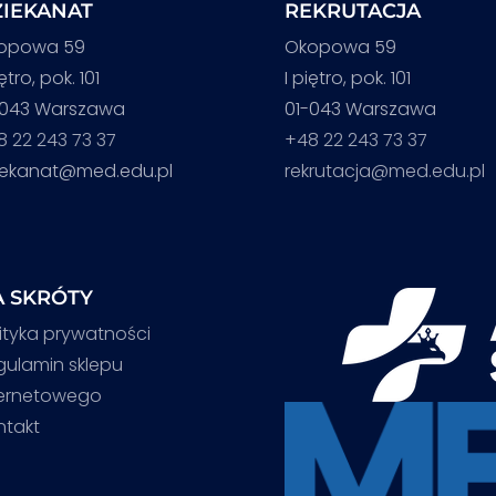
IEKANAT
REKRUTACJA
opowa 59
Okopowa 59
iętro, pok. 101
I piętro, pok. 101
-043 Warszawa
01-043 Warszawa
8 22 243 73 37
+48 22 243 73 37
iekanat@med.edu.pl
rekrutacja@med.edu.pl
 SKRÓTY
ityka prywatności
gulamin sklepu
ternetowego
ntakt