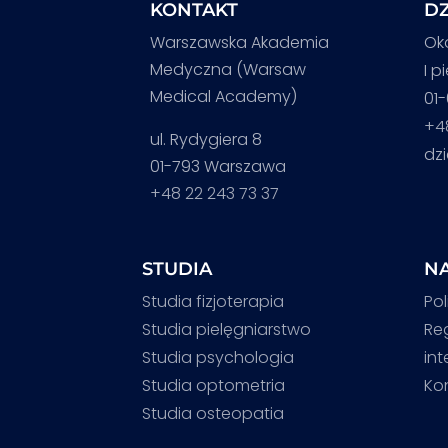
KONTAKT
DZ
Warszawska Akademia
Ok
Medyczna (Warsaw
I p
Medical Academy)
01
+4
ul. Rydygiera 8
dz
01-793 Warszawa
+48 22 243 73 37
STUDIA
NA
Studia fizjoterapia
Pol
Studia pielęgniarstwo
Re
Studia psychologia
in
Studia optometria
Ko
Studia osteopatia