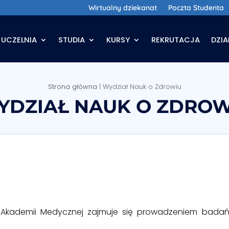
Wirtualny dziekanat
Poczta Studenta
UCZELNIA
STUDIA
KURSY
REKRUTACJA
DZI
Strona główna
|
Wydział Nauk o Zdrowiu
YDZIAŁ NAUK O ZDROW
j Akademii Medycznej zajmuje się prowadzeniem badań