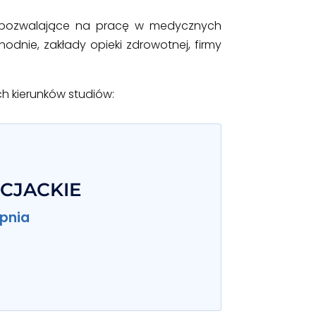
e pozwalające na pracę w medycznych
hodnie, zakłady opieki zdrowotnej, firmy
h kierunków studiów:
NCJACKIE
opnia