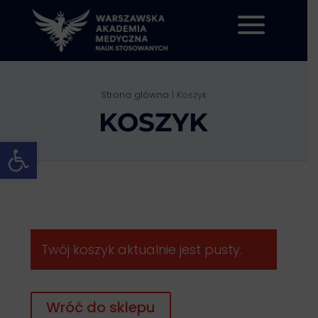
Strona główna
|
Koszyk
KOSZYK
Otwórz pasek narzędzi
Twój koszyk aktualnie jest pusty.
Wróć do sklepu