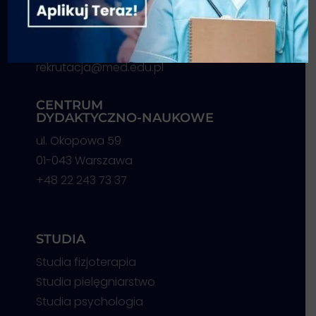
I piętro, pok. 101
01-043 Warszawa
+48 22 243 73 37
rekrutacja@med.edu.pl
CENTRUM
DYDAKTYCZNO-NAUKOWE
ul. Okopowa 59
01-043 Warszawa
+48 22 243 73 37
STUDIA
Studia fizjoterapia
Studia pielęgniarstwo
Studia psychologia