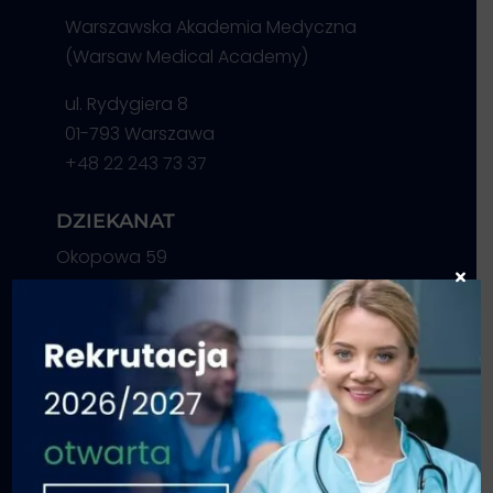
Warszawska Akademia Medyczna
(Warsaw Medical Academy)
ul. Rydygiera 8
01-793 Warszawa
+48 22 243 73 37
DZIEKANAT
Okopowa 59
×
I piętro, pok. 101
01-043 Warszawa
+48 22 243 73 37
dziekanat@med.edu.pl
REKRUTACJA
Okopowa 59