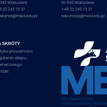
-043 Warszawa
01-043 Warszawa
8 22 243 73 37
+48 22 243 73 37
iekanat@med.edu.pl
rekrutacja@med.edu.pl
 SKRÓTY
ityka prywatności
gulamin sklepu
ternetowego
ntakt