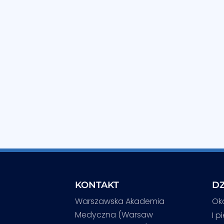
KONTAKT
DZ
Warszawska Akademia
Ok
Medyczna (Warsaw
I p