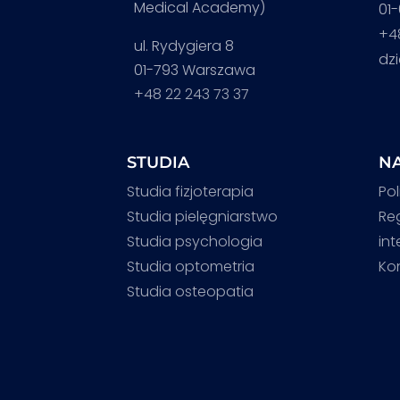
Medical Academy)
01
+4
ul. Rydygiera 8
dz
01-793 Warszawa
+48 22 243 73 37
STUDIA
NA
Studia fizjoterapia
Pol
Studia pielęgniarstwo
Re
Studia psychologia
in
Studia optometria
Ko
Studia osteopatia