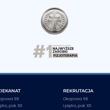
IEKANAT
REKRUTACJA
opowa 59
Okopowa 59
iętro, pok. 101
I piętro, pok. 101