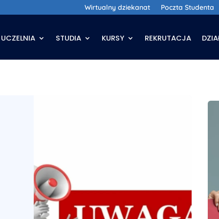
Wirtualny dziekanat
Poczta Studenta
UCZELNIA
STUDIA
KURSY
REKRUTACJA
DZI