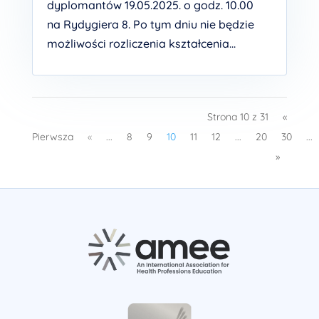
dyplomantów 19.05.2025. o godz. 10.00
na Rydygiera 8. Po tym dniu nie będzie
możliwości rozliczenia kształcenia...
Strona 10 z 31
«
Pierwsza
«
...
8
9
10
11
12
...
20
30
...
»