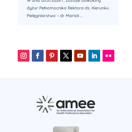
W dniu 03.07.2026 r, zostaje odwołany
dyżur Pełnomocnika Rektora ds. Kierunku
Pielęgniarstwo – dr Marioli ...