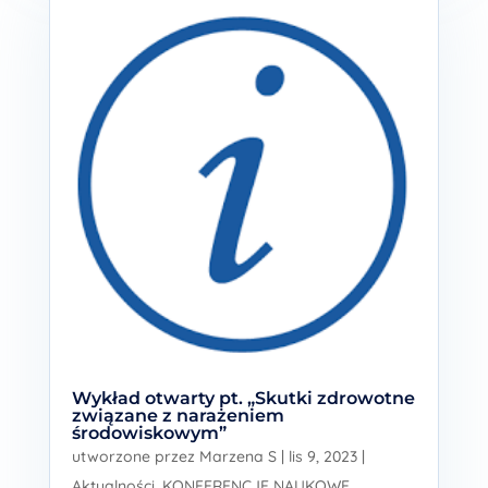
Wykład otwarty pt. „Skutki zdrowotne
związane z narażeniem
środowiskowym”
utworzone przez
Marzena S
|
lis 9, 2023
|
Aktualności
,
KONFERENCJE NAUKOWE