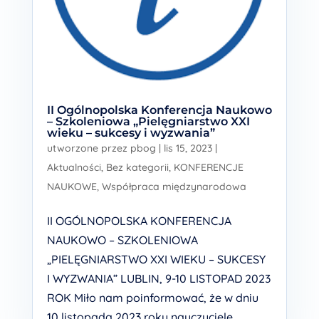
II Ogólnopolska Konferencja Naukowo
– Szkoleniowa „Pielęgniarstwo XXI
wieku – sukcesy i wyzwania”
utworzone przez
pbog
|
lis 15, 2023
|
Aktualności
,
Bez kategorii
,
KONFERENCJE
NAUKOWE
,
Współpraca międzynarodowa
II OGÓLNOPOLSKA KONFERENCJA
NAUKOWO – SZKOLENIOWA
„PIELĘGNIARSTWO XXI WIEKU – SUKCESY
I WYZWANIA” LUBLIN, 9-10 LISTOPAD 2023
ROK Miło nam poinformować, że w dniu
10 listopada 2023 roku nauczyciele