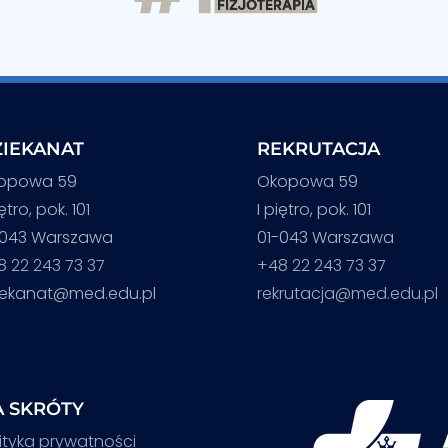
IEKANAT
REKRUTACJA
opowa 59
Okopowa 59
iętro, pok. 101
I piętro, pok. 101
-043 Warszawa
01-043 Warszawa
8 22 243 73 37
+48 22 243 73 37
iekanat@med.edu.pl
rekrutacja@med.edu.pl
 SKRÓTY
ityka prywatności