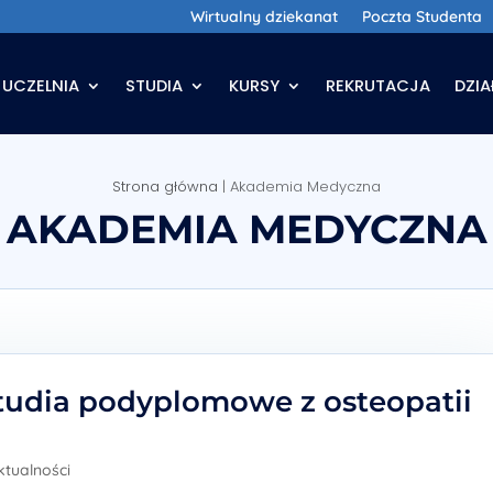
Wirtualny dziekanat
Poczta Studenta
UCZELNIA
STUDIA
KURSY
REKRUTACJA
DZI
Strona główna
|
Akademia Medyczna
AKADEMIA MEDYCZNA
studia podyplomowe z osteopatii
ktualności