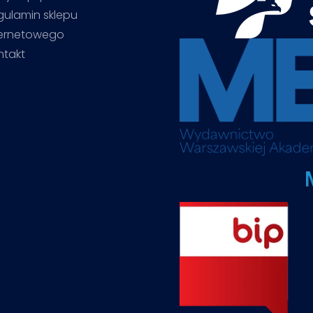
gulamin sklepu
ternetowego
ntakt