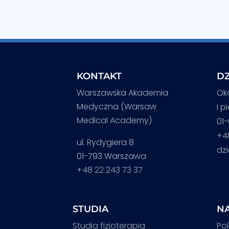
KONTAKT
DZ
Warszawska Akademia
Ok
Medyczna (Warsaw
I p
Medical Academy)
01
+4
ul. Rydygiera 8
dz
01-793 Warszawa
+48 22 243 73 37
STUDIA
NA
Studia fizjoterapia
Pol