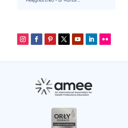
Pielęgniarstwo – dr Marioli ...