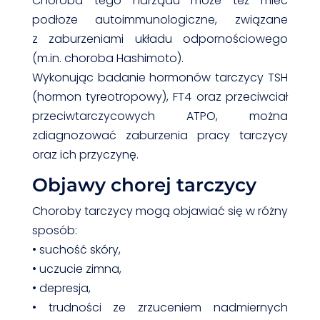
Choroba tego narządu może też mieć
podłoże autoimmunologiczne, związane
z zaburzeniami układu odpornościowego
(m.in. choroba Hashimoto).
Wykonując badanie hormonów tarczycy TSH
(hormon tyreotropowy), FT4 oraz przeciwciał
przeciwtarczycowych ATPO, można
zdiagnozować zaburzenia pracy tarczycy
oraz ich przyczynę.
Objawy chorej tarczycy
Choroby tarczycy mogą objawiać się w różny
sposób:
• suchość skóry,
• uczucie zimna,
• depresja,
• trudności ze zrzuceniem nadmiernych