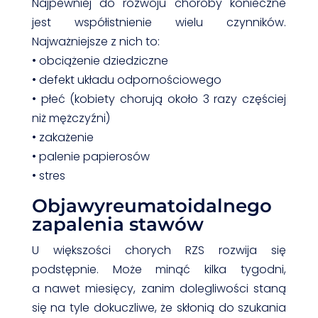
Najpewniej do rozwoju choroby konieczne
jest współistnienie wielu czynników.
Najważniejsze z nich to:
• obciążenie dziedziczne
• defekt układu odpornościowego
• płeć (kobiety chorują około 3 razy częściej
niż mężczyźni)
• zakażenie
• palenie papierosów
• stres
Objawyreumatoidalnego
zapalenia stawów
U większości chorych RZS rozwija się
podstępnie. Może minąć kilka tygodni,
a nawet miesięcy, zanim dolegliwości staną
się na tyle dokuczliwe, że skłonią do szukania