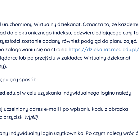
ał uruchomiony Wirtualny dziekanat. Oznacza to, że każdem
d do elektronicznego indeksu, odzwierciedlającego cały t
yszłości zostanie dodany również podgląd do planu zajęć.
po zalogowaniu się na stronie
https://dziekanat.med.edu.pl
lądarce lub po przejściu w zakładce Wirtualny dziekanat
y).
ępujący sposób:
ed.edu.pl
w celu uzyskania indywidualnego loginu należy
 uczelniany adres e-mail i po wpisaniu kodu z obrazka
c przycisk
Wyślij
.
any indywidualny login użytkownika. Po czym należy wrócić