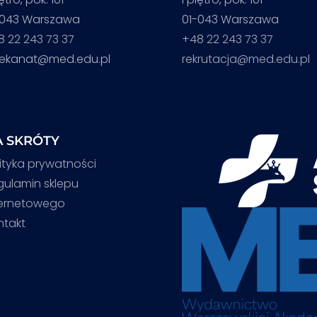
-043 Warszawa
01-043 Warszawa
8 22 243 73 37
+48 22 243 73 37
iekanat@med.edu.pl
rekrutacja@med.edu.pl
 SKRÓTY
ityka prywatności
gulamin sklepu
ternetowego
ntakt