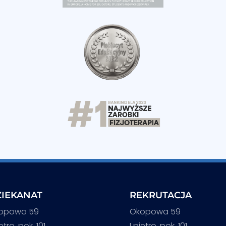
IEKANAT
REKRUTACJA
opowa 59
Okopowa 59
iętro, pok. 101
I piętro, pok. 101