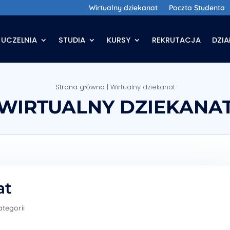
Wirtualny dziekanat
Poczta Studenta
UCZELNIA
STUDIA
KURSY
REKRUTACJA
DZI
Strona główna
|
Wirtualny dziekanat
WIRTUALNY DZIEKANA
at
ategorii