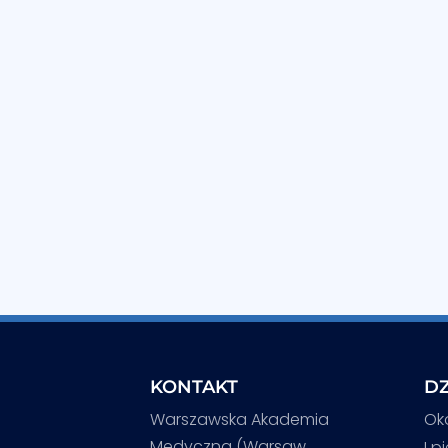
KONTAKT
DZ
Warszawska Akademia
Ok
Medyczna (Warsaw
I p