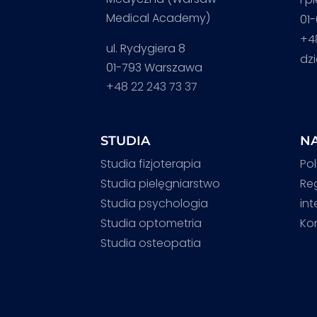
Medical Academy)
01
+4
ul. Rydygiera 8
dz
01-793 Warszawa
+48 22 243 73 37
STUDIA
NA
Studia fizjoterapia
Pol
Studia pielęgniarstwo
Re
Studia psychologia
in
Studia optometria
Ko
Studia osteopatia