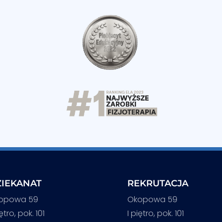
IEKANAT
REKRUTACJA
opowa 59
Okopowa 59
iętro, pok. 101
I piętro, pok. 101