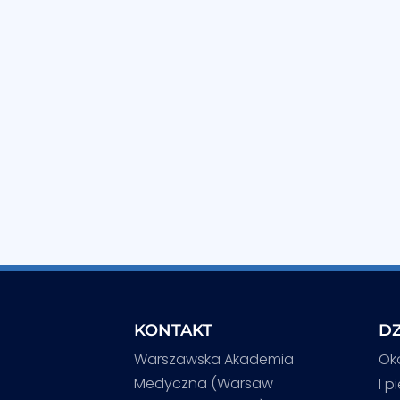
KONTAKT
DZ
Warszawska Akademia
Ok
Medyczna (Warsaw
I p