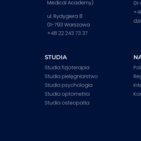
Medical Academy)
01
+4
ul. Rydygiera 8
dz
01-793 Warszawa
+48 22 243 73 37
STUDIA
NA
Studia fizjoterapia
Pol
Studia pielęgniarstwo
Re
Studia psychologia
in
Studia optometria
Ko
Studia osteopatia