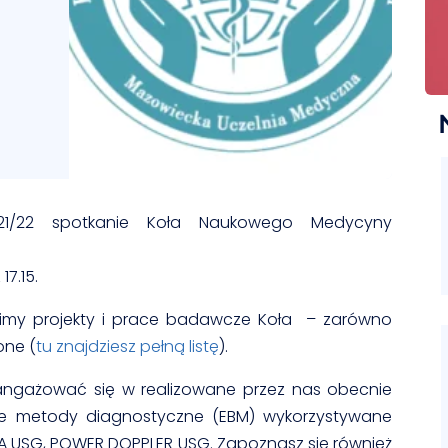
21/22 spotkanie Koła Naukowego Medycyny
17.15.
imy projekty i prace badawcze Koła – zarówno
one (
tu znajdziesz pełną listę
).
aangażować się w realizowane przez nas obecnie
e metody diagnostyczne (EBM) wykorzystywane
FIA USG, POWER DOPPLER USG. Zapoznasz się również