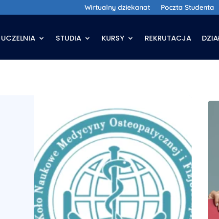
Wirtualny dziekanat
Poczta Studenta
UCZELNIA
STUDIA
KURSY
REKRUTACJA
DZI