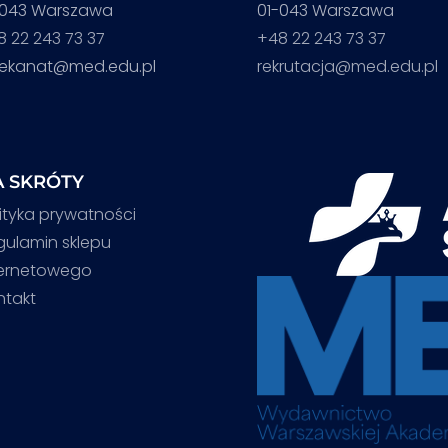
-043 Warszawa
01-043 Warszawa
8 22 243 73 37
+48 22 243 73 37
iekanat@med.edu.pl
rekrutacja@med.edu.pl
 SKRÓTY
ityka prywatności
gulamin sklepu
ternetowego
ntakt