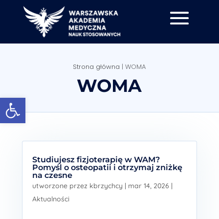
Strona główna
|
WOMA
WOMA
Otwórz pasek narzędzi
Studiujesz fizjoterapię w WAM?
Pomyśl o osteopatii i otrzymaj zniżkę
na czesne
utworzone przez
kbrzychcy
|
mar 14, 2026
|
Aktualności