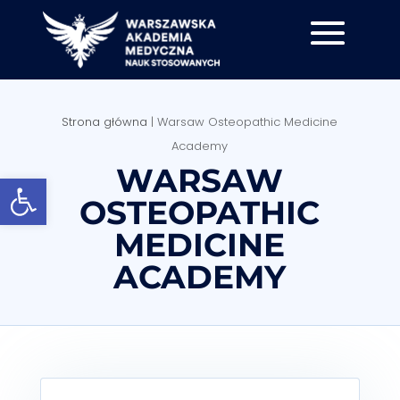
Strona główna
|
Warsaw Osteopathic Medicine
Academy
WARSAW
Otwórz pasek narzędzi
OSTEOPATHIC
MEDICINE
ACADEMY