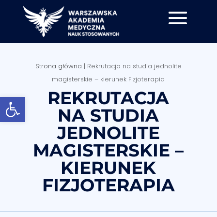
Strona główna
|
Rekrutacja na studia jednolite
magisterskie – kierunek Fizjoterapia
REKRUTACJA
Otwórz pasek narzędzi
NA STUDIA
JEDNOLITE
MAGISTERSKIE –
KIERUNEK
FIZJOTERAPIA