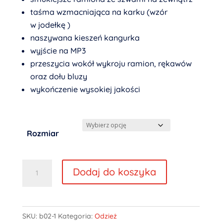
taśma wzmacniająca na karku (wzór
w jodełkę )
naszywana kieszeń kangurka
wyjście na MP3
przeszycia wokół wykroju ramion, rękawów
oraz dołu bluzy
wykończenie wysokiej jakości
Rozmiar
ilość
Dodaj do koszyka
Bluza
męska
czarna
SKU:
b02-1
Kategoria:
Odzież