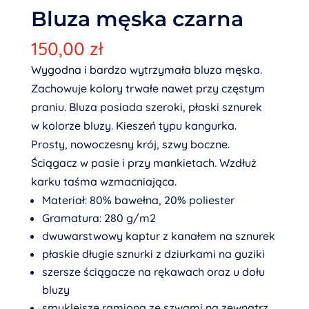
Bluza męska czarna
150,00
zł
Wygodna i bardzo wytrzymała bluza męska.
Zachowuje kolory trwałe nawet przy częstym
praniu. Bluza posiada szeroki, płaski sznurek
w kolorze bluzy. Kieszeń typu kangurka.
Prosty, nowoczesny krój, szwy boczne.
Ściągacz w pasie i przy mankietach. Wzdłuż
karku taśma wzmacniająca.
Materiał: 80% bawełna, 20% poliester
Gramatura: 280 g/m2
dwuwarstwowy kaptur z kanałem na sznurek
płaskie długie sznurki z dziurkami na guziki
szersze ściągacze na rękawach oraz u dołu
bluzy
smuklejsze ramiona ze szwami na zewnątrz