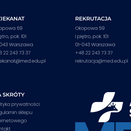
IEKANAT
REKRUTACJA
opowa 59
Okopowa 59
iętro, pok. 101
I piętro, pok. 101
-043 Warszawa
01-043 Warszawa
8 22 243 73 37
+48 22 243 73 37
iekanat@med.edu.pl
rekrutacja@med.edu.pl
 SKRÓTY
ityka prywatności
gulamin sklepu
ternetowego
ntakt