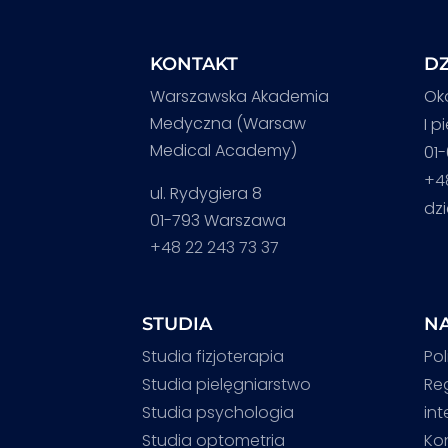
KONTAKT
DZ
Warszawska Akademia
Ok
Medyczna (Warsaw
I p
Medical Academy)
01
+4
ul. Rydygiera 8
dz
01-793 Warszawa
+48 22 243 73 37
STUDIA
NA
Studia fizjoterapia
Pol
Studia pielęgniarstwo
Re
Studia psychologia
in
Studia optometria
Ko