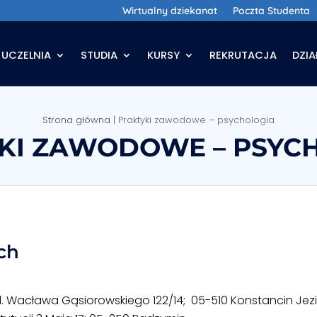
Wirtualny dziekanat
Poczta Studenta
UCZELNIA
STUDIA
KURSY
REKRUTACJA
DZI
Strona główna
|
Praktyki zawodowe – psychologia
KI ZAWODOWE – PSYC
ch
ul. Wacława Gąsiorowskiego 122/14; 05-510 Konstancin Jez