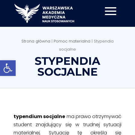
Strona główna
|
Pomoc materialna
|
Stypendia
socjalne
STYPENDIA
Otwórz pasek narzędzi
SOCJALNE
typendium socjalne
ma prawo otrzymywać
student znajdujący się w trudnej sytuacji
materialnej. Sytuację tę określa się