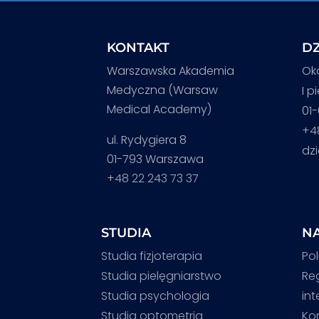
KONTAKT
DZ
Warszawska Akademia
Ok
Medyczna (Warsaw
I p
Medical Academy)
01
+4
ul. Rydygiera 8
dz
01-793 Warszawa
+48 22 243 73 37
STUDIA
NA
Studia fizjoterapia
Pol
Studia pielęgniarstwo
Re
Studia psychologia
in
Studia optometria
Ko