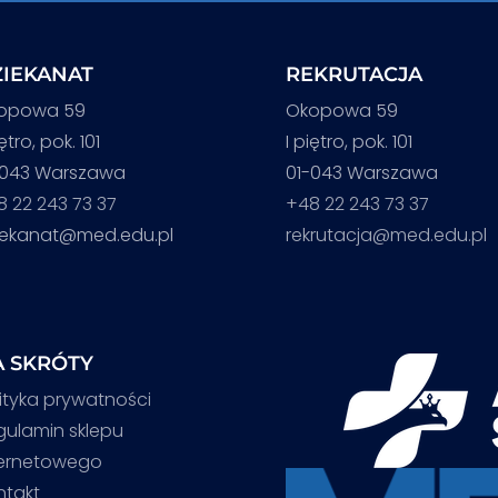
IEKANAT
REKRUTACJA
opowa 59
Okopowa 59
iętro, pok. 101
I piętro, pok. 101
-043 Warszawa
01-043 Warszawa
8 22 243 73 37
+48 22 243 73 37
iekanat@med.edu.pl
rekrutacja@med.edu.pl
 SKRÓTY
ityka prywatności
gulamin sklepu
ternetowego
ntakt