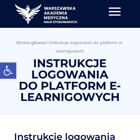
Strona główna
|
Instrukcje logowania do platform e-
learnigowych
INSTRUKCJE
Otwórz pasek narzędzi
LOGOWANIA
DO PLATFORM E-
LEARNIGOWYCH
Instrukcje logowania