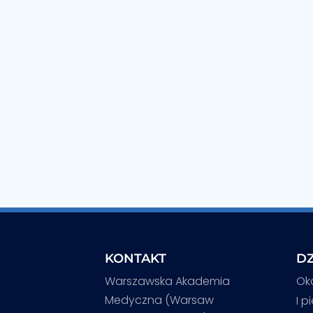
KONTAKT
DZ
Warszawska Akademia
Ok
Medyczna (Warsaw
I p