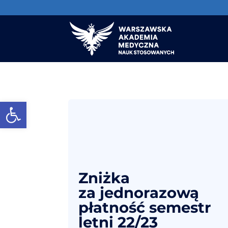
Otwórz pasek narzędzi
Zniżka
za jednorazową
płatność semestr
letni 22/23