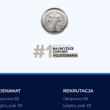
IEKANAT
REKRUTACJA
opowa 59
Okopowa 59
iętro, pok. 101
I piętro, pok. 101