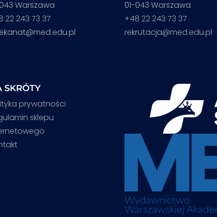
-043 Warszawa
01-043 Warszawa
8 22 243 73 37
+48 22 243 73 37
iekanat@med.edu.pl
rekrutacja@med.edu.pl
 SKRÓTY
ityka prywatności
gulamin sklepu
ternetowego
ntakt