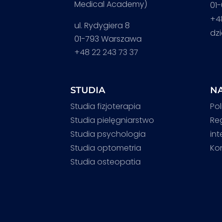
Medical Academy)
01
+4
ul. Rydygiera 8
dz
01-793 Warszawa
+48 22 243 73 37
STUDIA
NA
Studia fizjoterapia
Pol
Studia pielęgniarstwo
Re
Studia psychologia
in
Studia optometria
Ko
Studia osteopatia