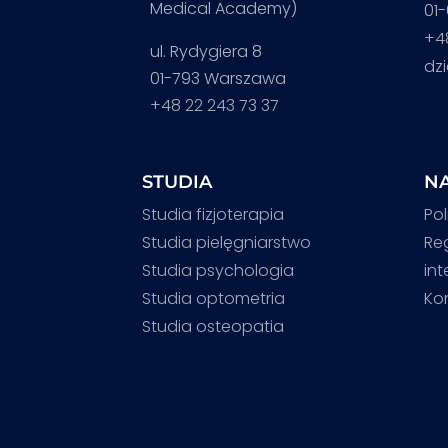
Medical Academy)
01
+4
ul. Rydygiera 8
dz
01-793 Warszawa
+48 22 243 73 37
STUDIA
NA
Studia fizjoterapia
Pol
Studia pielęgniarstwo
Re
Studia psychologia
in
Studia optometria
Ko
Studia osteopatia