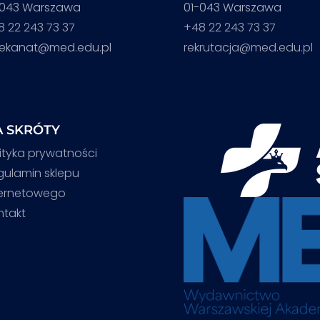
-043 Warszawa
01-043 Warszawa
8 22 243 73 37
+48 22 243 73 37
iekanat@med.edu.pl
rekrutacja@med.edu.pl
 SKRÓTY
ityka prywatności
gulamin sklepu
ternetowego
ntakt