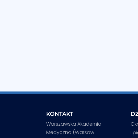
KONTAKT
DZ
Warszawska Akademia
Ok
Medyczna (Warsaw
I p