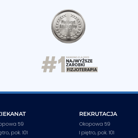
IEKANAT
REKRUTACJA
opowa 59
Okopowa 59
iętro, pok. 101
I piętro, pok. 101