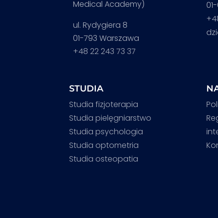
Medical Academy)
01
+4
ul. Rydygiera 8
dz
01-793 Warszawa
+48 22 243 73 37
STUDIA
NA
Studia fizjoterapia
Pol
Studia pielęgniarstwo
Re
Studia psychologia
in
Studia optometria
Ko
Studia osteopatia