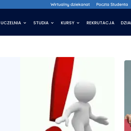
Wirtualny dziekanat
Poczta Studenta
UCZELNIA
STUDIA
KURSY
REKRUTACJA
DZI