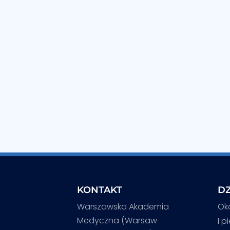
KONTAKT
DZ
Warszawska Akademia
Ok
Medyczna (Warsaw
I p