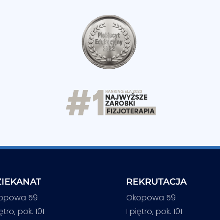
IEKANAT
REKRUTACJA
opowa 59
Okopowa 59
iętro, pok. 101
I piętro, pok. 101