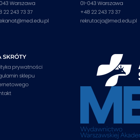
-043 Warszawa
01-043 Warszawa
8 22 243 73 37
+48 22 243 73 37
iekanat@med.edu.pl
rekrutacja@med.edu.pl
 SKRÓTY
ityka prywatności
gulamin sklepu
ternetowego
ntakt