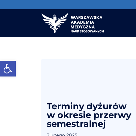
Otwórz pasek narzędzi
Terminy dyżurów
w okresie przerwy
semestralnej
3 lutego 2025