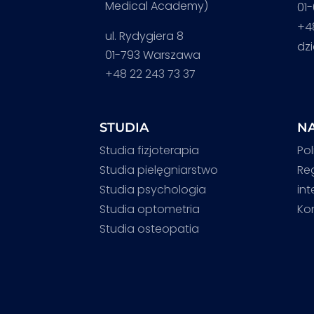
Medical Academy)
01
+4
ul. Rydygiera 8
dz
01-793 Warszawa
+48 22 243 73 37
STUDIA
NA
Studia fizjoterapia
Pol
Studia pielęgniarstwo
Re
Studia psychologia
in
Studia optometria
Ko
Studia osteopatia