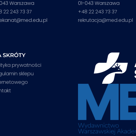
-043 Warszawa
01-043 Warszawa
8 22 243 73 37
+48 22 243 73 37
iekanat@med.edu.pl
rekrutacja@med.edu.pl
 SKRÓTY
ityka prywatności
gulamin sklepu
ternetowego
ntakt