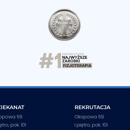
IEKANAT
REKRUTACJA
opowa 59
Okopowa 59
iętro, pok. 101
I piętro, pok. 101