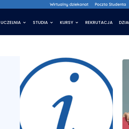
Wirtualny dziekanat
Poczta Studenta
UCZELNIA
STUDIA
KURSY
REKRUTACJA
DZI