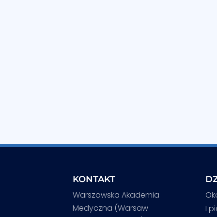
KONTAKT
DZ
Warszawska Akademia
Ok
Medyczna (Warsaw
I p