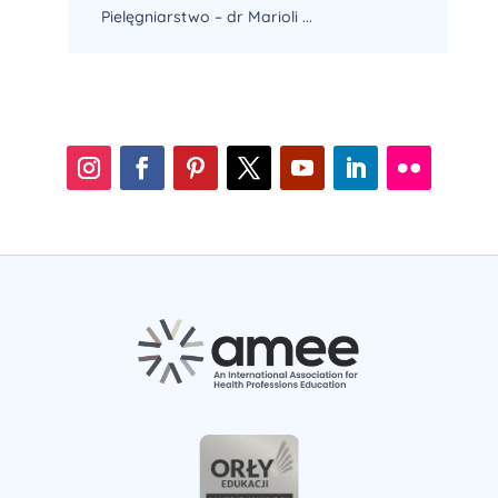
Pielęgniarstwo – dr Marioli ...