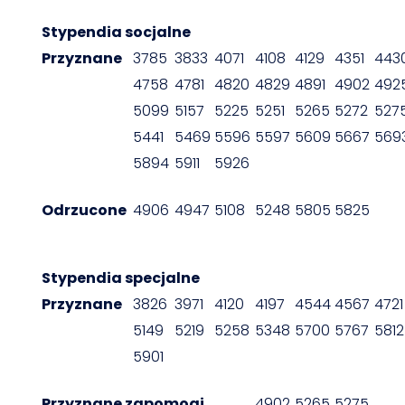
Stypendia socjalne
Przyznane
3785
3833
4071
4108
4129
4351
443
4758
4781
4820
4829
4891
4902
492
5099
5157
5225
5251
5265
5272
527
5441
5469
5596
5597
5609
5667
569
5894
5911
5926
Odrzucone
4906
4947
5108
5248
5805
5825
Stypendia specjalne
Przyznane
3826
3971
4120
4197
4544
4567
4721
5149
5219
5258
5348
5700
5767
5812
5901
Przyznane zapomogi
4902
5265
5275