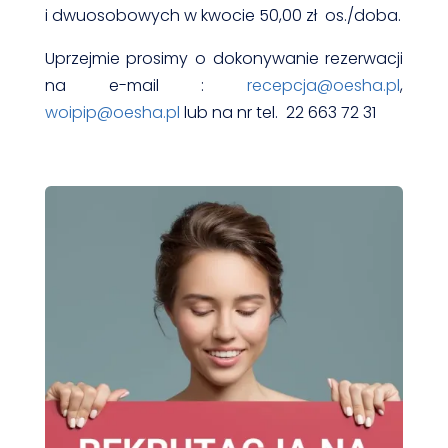
i dwuosobowych w kwocie 50,00 zł os./doba.
Uprzejmie prosimy o dokonywanie rezerwacji
na e-mail :
recepcja@oesha.pl
,
woipip@oesha.pl
lub na nr tel. 22 663 72 31