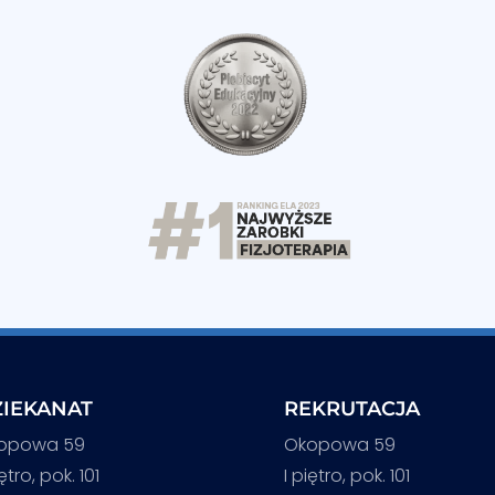
IEKANAT
REKRUTACJA
opowa 59
Okopowa 59
iętro, pok. 101
I piętro, pok. 101