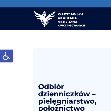
Otwórz pasek narzędzi
Odbiór
dzienniczków –
pielęgniarstwo,
położnictwo