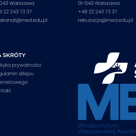
-043 Warszawa
01-043 Warszawa
8 22 243 73 37
+48 22 243 73 37
iekanat@med.edu.pl
rekrutacja@med.edu.pl
 SKRÓTY
ityka prywatności
gulamin sklepu
ternetowego
ntakt