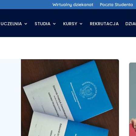
Wirtualny dziekanat
Poczta Studenta
UCZELNIA
STUDIA
KURSY
REKRUTACJA
DZI