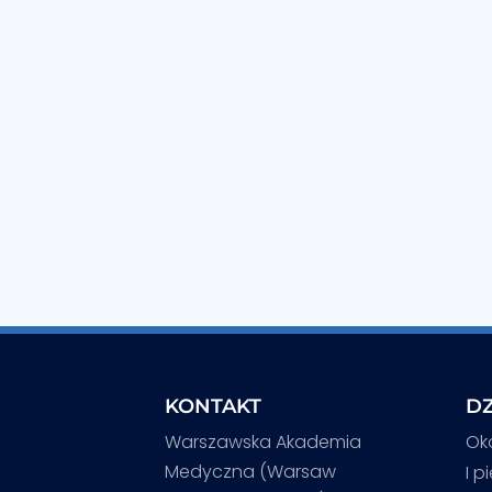
KONTAKT
DZ
Warszawska Akademia
Ok
Medyczna (Warsaw
I p