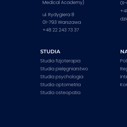
Medical Academy)
01
+4
ul. Rydygiera 8
dz
01-793 Warszawa
+48 22 243 73 37
STUDIA
NA
Studia fizjoterapia
Pol
Studia pielęgniarstwo
Re
Studia psychologia
in
Studia optometria
Ko
Studia osteopatia