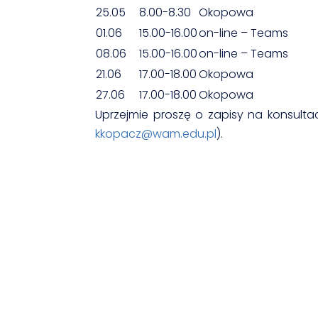
25.05
8.00-8.30
Okopowa
01.06
15.00-16.00
on-line – Teams
08.06
15.00-16.00
on-line – Teams
21.06
17.00-18.00
Okopowa
27.06
17.00-18.00
Okopowa
Uprzejmie proszę o zapisy na konsult
kkopacz@wam.edu.pl
).