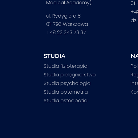
Medical Academy)
01
+4
ul. Rydygiera 8
dz
01-793 Warszawa
+48 22 243 73 37
STUDIA
NA
Studia fizjoterapia
Pol
Studia pielęgniarstwo
Re
Studia psychologia
in
Studia optometria
Ko
Studia osteopatia