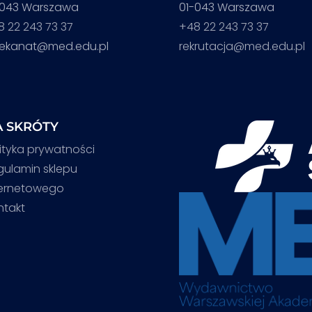
-043 Warszawa
01-043 Warszawa
8 22 243 73 37
+48 22 243 73 37
iekanat@med.edu.pl
rekrutacja@med.edu.pl
 SKRÓTY
ityka prywatności
gulamin sklepu
ternetowego
ntakt