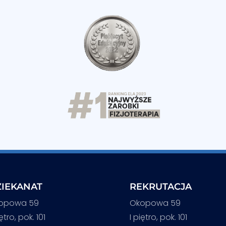
IEKANAT
REKRUTACJA
opowa 59
Okopowa 59
iętro, pok. 101
I piętro, pok. 101