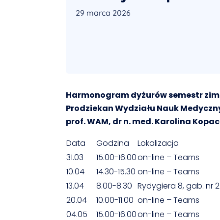
29 marca 2026
Harmonogram dyżurów semestr zim
Prodziekan Wydziału Nauk Medycznych
prof. WAM, dr n. med.
Karolina Kopac
Data
Godzina
Lokalizacja
31.03
15.00-16.00
on-line – Teams
10.04
14.30-15.30
on-line – Teams
13.04
8.00-8.30
Rydygiera 8, gab. nr 2
20.04
10.00-11.00
on-line – Teams
04.05
15.00-16.00
on-line – Teams