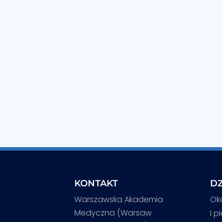
KONTAKT
DZ
Warszawska Akademia
Ok
Medyczna (Warsaw
I p