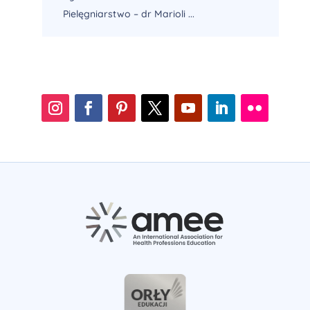
Pielęgniarstwo – dr Marioli ...