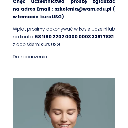
Chęć uczestnictwa proszę zgłaszać
na adres Email : szkolenia@wam.edu.pl (
w temacie: kurs USG)
Wpłat prosimy dokonywać w kasie uczelni lub
na konto:
68 1160 2202 0000 0003 3351 7881
z dopiskiem: Kurs USG
Do zobaczenia