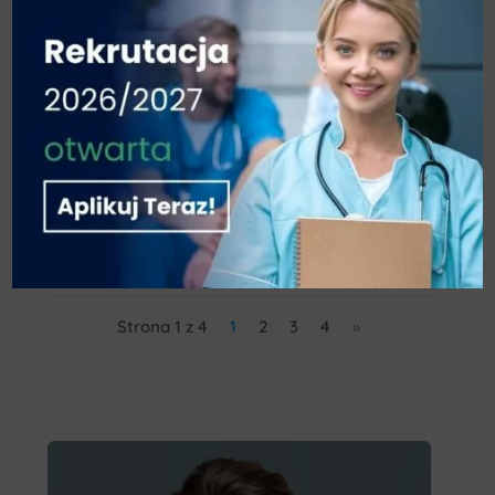
LUDZKI MÓZG – BUDOWA
ORAZ FUNKCJE
21 marca 2024
Mózg to najważniejszy z ludzkich organów.
Mózgowie człowieka pełni wiele
skomplikowanych funkcji, dlatego
nie budzi fakt, jak złożona jest...
czytaj dalej
Strona 1 z 4
1
2
3
4
»